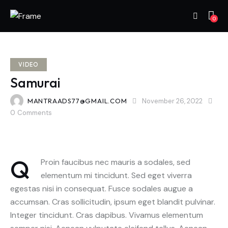
0
VIDEO
Samurai
MANTRAADS77@GMAIL.COM
November 26, 2022
0
Comments
Q
Proin faucibus nec mauris a sodales, sed
elementum mi tincidunt. Sed eget viverra
egestas nisi in consequat. Fusce sodales augue a
accumsan. Cras sollicitudin, ipsum eget blandit pulvinar.
Integer tincidunt. Cras dapibus. Vivamus elementum