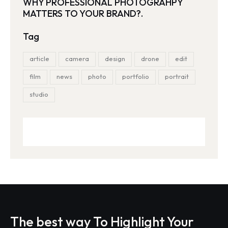
WHY PROFESSIONAL PHOTOGRAHPY
MATTERS TO YOUR BRAND?.
Tag
article
camera
design
drone
edit
film
news
photo
portfolio
portrait
studio
The best way To Highlight Your