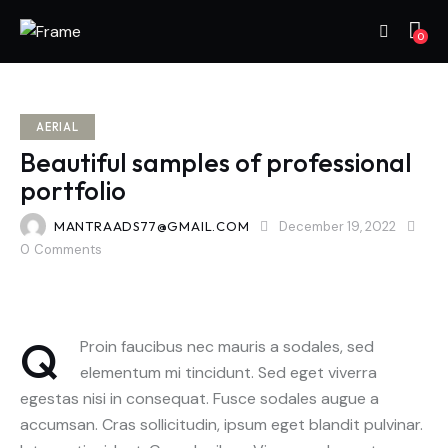
0
AERIAL
Beautiful samples of professional
portfolio
MANTRAADS77@GMAIL.COM
December 19, 2022
0
Comments
Q
Proin faucibus nec mauris a sodales, sed
elementum mi tincidunt. Sed eget viverra
egestas nisi in consequat. Fusce sodales augue a
accumsan. Cras sollicitudin, ipsum eget blandit pulvinar.