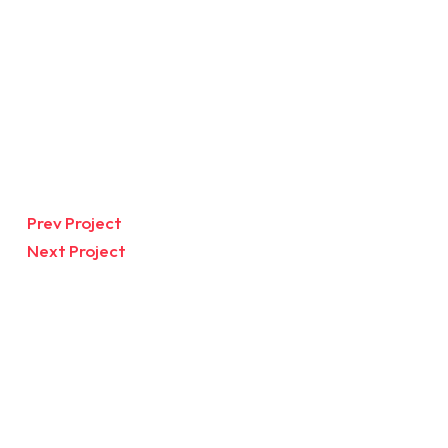
Post
Prev Project
Next Project
navigation